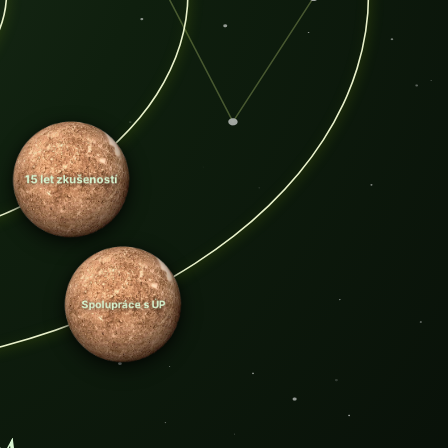
15 let zkušeností
Spolupráce s ÚP