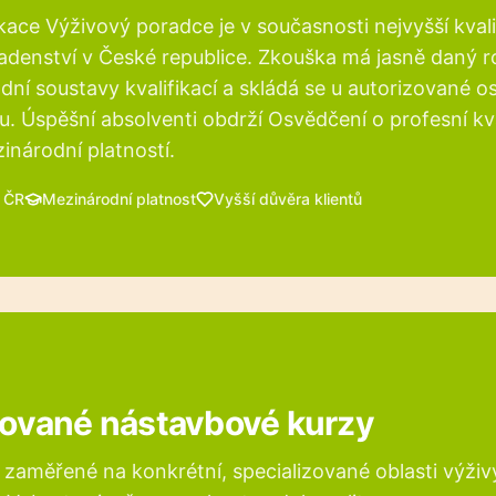
ikace Výživový poradce je v současnosti nejvyšší kvali
denství v České republice. Zkouška má jasně daný r
dní soustavy kvalifikací a skládá se u autorizované 
u. Úspěšní absolventi obdrží Osvědčení o profesní kva
inárodní platností.
Zavřít
 ČR
Mezinárodní platnost
Vyšší důvěra klientů
zované nástavbové kurzy
zaměřené na konkrétní, specializované oblasti výživ