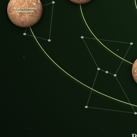
AI ve výživovém
poradenství
2.000+