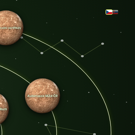
Mezinárodní certifikáty
Autorizace MZd ČR
studium