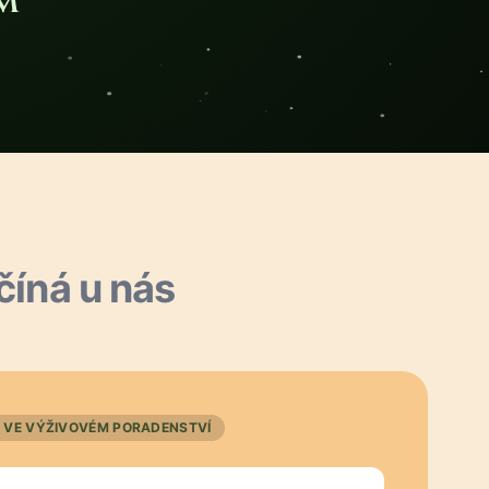
M
číná u nás
 VE VÝŽIVOVÉM PORADENSTVÍ