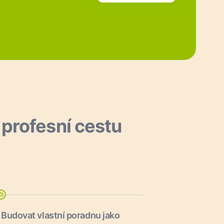
i profesní cestu
Budovat vlastní poradnu jako