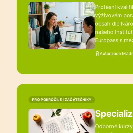
Profesní kvalif
výživovém pora
obsah dle Náro
našeho Institut
Europass s mez
Autorizace MZdr
PRO POKROČILÉ I ZAČÁTEČNÍKY
Speciali
Odborné kurzy 