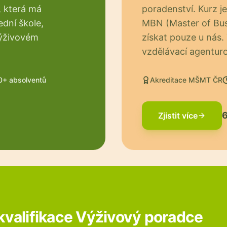
, která má
poradenství. Kurz j
ední škole,
MBN (Master of Busi
výživovém
získat pouze u nás.
vzdělávací agentur
0+ absolventů
Akreditace MŠMT ČR
6
Zjistit více
 kvalifikace Výživový poradce