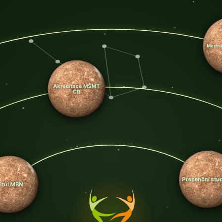
Akreditace MŠMT
ČR
Titul MBN
Prezenční 