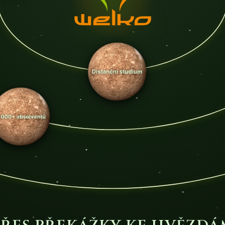
Distanční studium
 absolventů