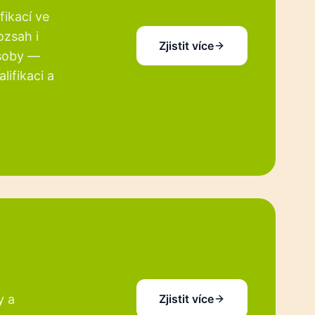
fikací ve
ozsah i
Zjistit více
osoby —
lifikaci a
y a
Zjistit více