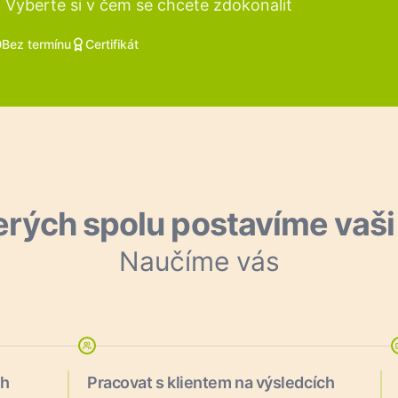
. Vyberte si v čem se chcete zdokonalit
Bez termínu
Certifikát
kterých spolu postavíme vaš
Naučíme vás
ch
Pracovat s klientem na výsledcích