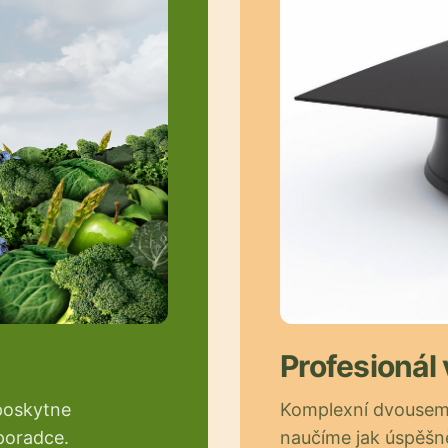
Profesionál
poskytne
Komplexní dvouseme
poradce.
naučíme jak úspěšn