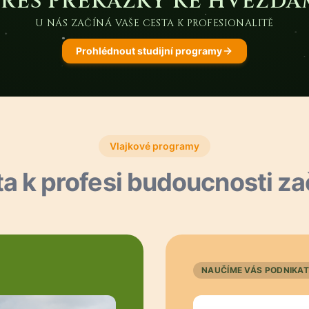
PŘES PŘEKÁŽKY KE HVĚZDÁ
U NÁS ZAČÍNÁ VAŠE CESTA K PROFESIONALITĚ
Prohlédnout studijní programy
Vlajkové programy
a k profesi budoucnosti za
NAUČÍME VÁS PODNIKAT